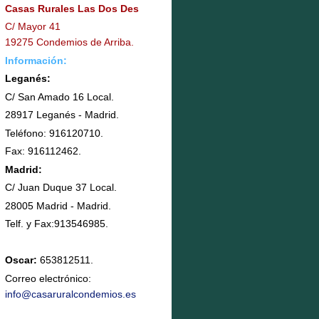
Casas Rurales Las Dos Des
C/ Mayor 41
19275 Condemios de Arriba.
Información:
Leganés:
C/ San Amado 16 Local.
28917 Leganés - Madrid.
Teléfono: 916120710.
Fax: 916112462.
Madrid:
C/ Juan Duque 37 Local.
28005 Madrid - Madrid.
Telf. y Fax: 913546985.
Oscar:
653812511.
Correo electrónico:
info@casaruralcondemios.es