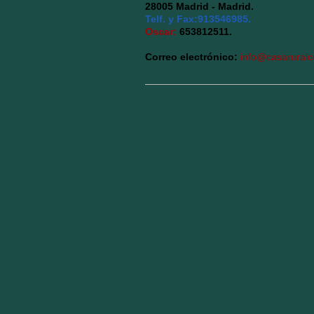
28005 Madrid - Madrid.
Telf. y Fax: 913546985.
Oscar:
653812511.
Correo electrónico:
info@casarural