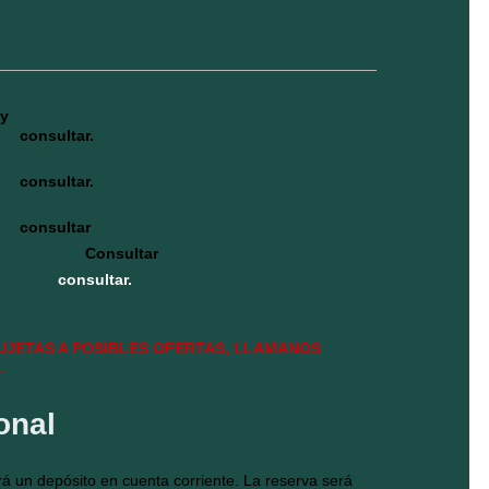
 y
consultar.
consultar.
consultar
Consultar
consultar.
SUJETAS A POSIBLES OFERTAS, LLAMANOS
.
onal
á un depósito en cuenta corriente. La reserva será