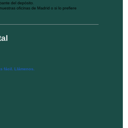
bante del depósito.
uestras oficinas de Madrid o si lo prefiere
al
s fácil. Llámenos.