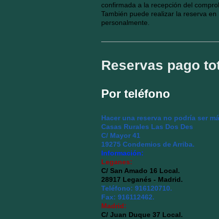
confirmada a la recepción del compro
También puede realizar la reserva en n
personalmente.
Reservas pago tot
Por teléfono
Hacer una reserva no podría ser má
Casas Rurales Las Dos Des
C/ Mayor 41
19275 Condemios de Arriba.
Información:
Leganes:
C/ San Amado 16 Local.
28917 Leganés - Madrid.
Teléfono: 916120710.
Fax: 916112462.
Madrid:
C/ Juan Duque 37 Local.