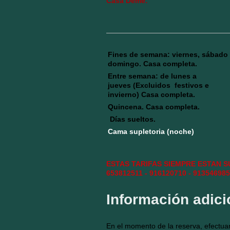
Casa Deme:
Fines de semana: viernes, sábado
domingo. Casa completa.
Entre semana: de lunes a
jueves
(Excluidos festivos e
invierno) Casa completa.
Quincena. Casa completa.
Días sueltos.
Cama supletoria (noche)
ESTAS TARIFAS SIEMPRE ESTAN 
653812511 - 916120710 - 913546985
Información adici
En el momento de la reserva, efectuar