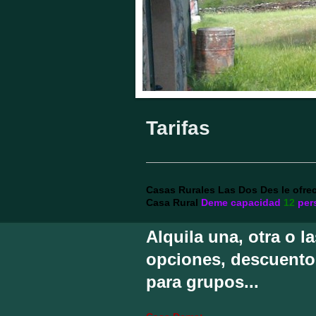
Tarifas
Casas Rurales Las Dos Des le ofrec
Casa Rural
Deme
capacidad
12
per
Alquila una, otra o l
opciones, descuento
para grupos...